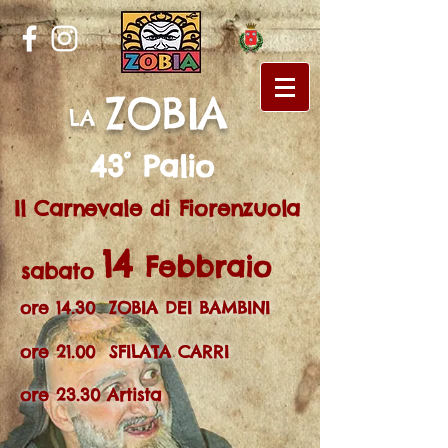
ZOBIA
LA
43° Palio
Il Carnevale di Fiorenzuola
14
Febbraio
sabato
ore 14.30 ZOBIA DEI BAMBINI
ore 21.00 SFILATA CARRI
ore 23.30 Artista